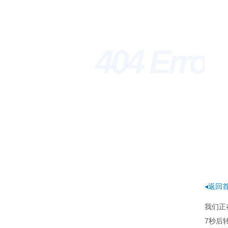
404 Erro
◂返回
我们正
7
秒后