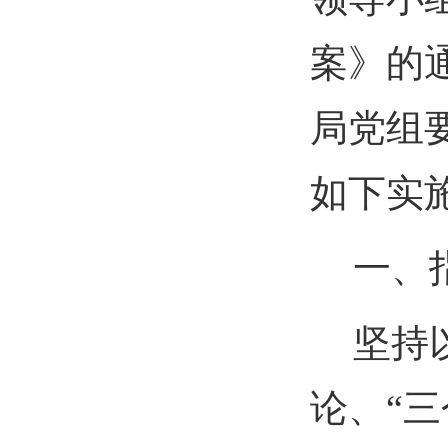
案》的
局党组
如下实
一、
坚持
论、“