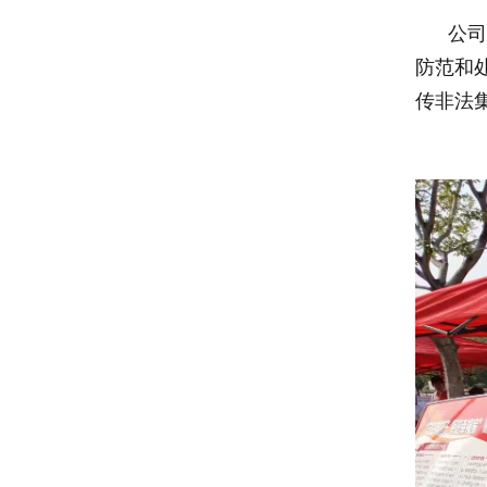
公司通
防范和
传非法